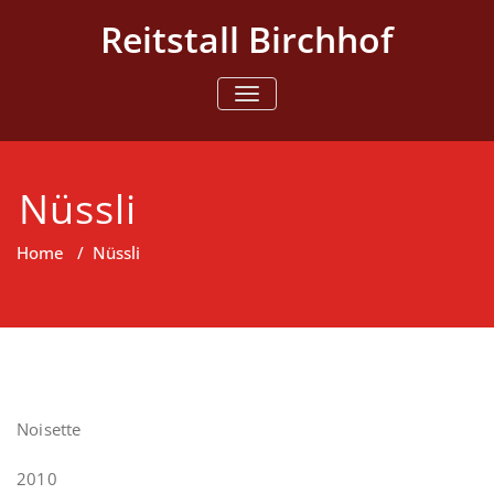
Skip
Reitstall Birchhof
to
content
TOGGLE NAVIGATION
Nüssli
Home
/
Nüssli
Noisette
2010